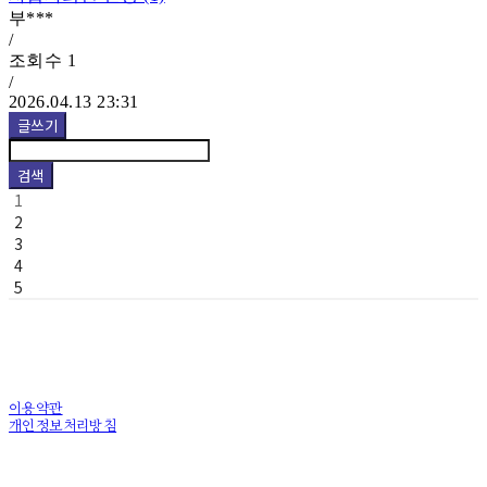
부***
/
조회수
1
/
2026.04.13 23:31
글쓰기
검색
1
2
3
4
5
이용약관
개인정보처리방침
사업자정보확인
상호: 열두광주리푸드 | 대표: 박승주 | 개인정보관리책임자: 박승주 | 전화: 010-7112-