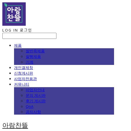
LOG IN
로그인
제품
쌀반죽제품
쌀빵제품
기계
개인결제창
신청게시판
사업자전용관
커뮤니티
사업자안내
문의 게시판
후기 게시판
QnA
공지사항
아람찬뜰