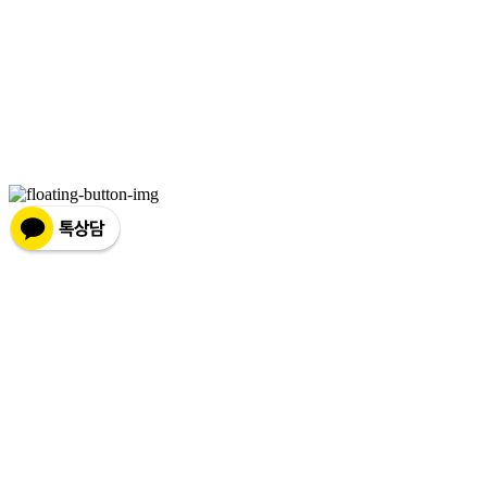
0634 | 이메일: 12basketfood@naver.com
주소: 강원도 철원군 동송읍 금학로 187번길 84 | 사업자등록번호:
162-39-00502
| 통
신판매:
2019-강원철원-00010
| 호스팅제공자: (주)식스샵