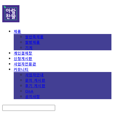
제품
쌀반죽제품
쌀빵제품
기계
개인결제창
신청게시판
사업자전용관
커뮤니티
사업자안내
문의 게시판
후기 게시판
QnA
공지사항
Search
검색
Log In
로그인